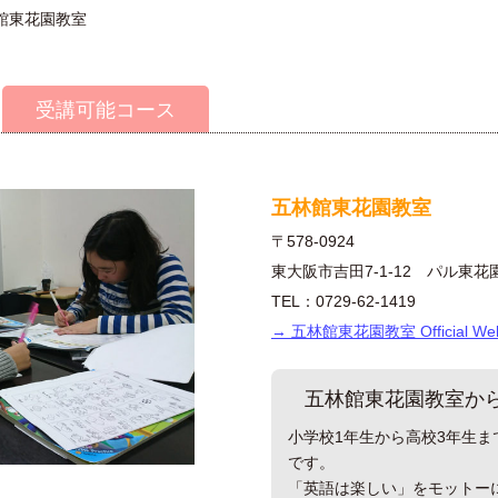
館東花園教室
受講可能コース
五林館東花園教室
〒578-0924
東大阪市吉田7-1-12 パル東花
TEL：0729-62-1419
→ 五林館東花園教室 Official W
五林館東花園教室か
小学校1年生から高校3年生ま
です。
「英語は楽しい」をモットー