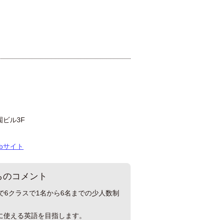
園ビル3F
ebサイト
らのコメント
で6クラスで1名から6名までの少人数制
に使える英語を目指します。